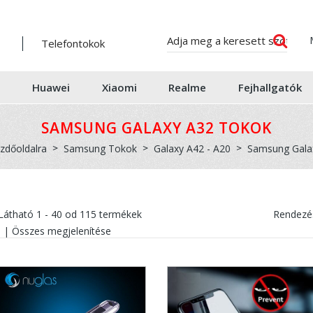
Telefontokok
Huawei
Xiaomi
Realme
Fejhallgatók
SAMSUNG GALAXY A32 TOKOK
ezdőoldalra
Samsung Tokok
Galaxy A42 - A20
Samsung Gala
Látható
1 - 40
od
115
termékek
Rendezés
|
Összes megjelenítése