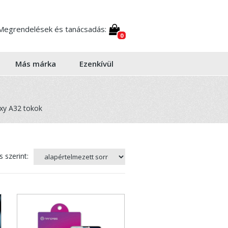
Megrendelések és tanácsadás:
0
Más márka
Ezenkívül
xy A32 tokok
 szerint: