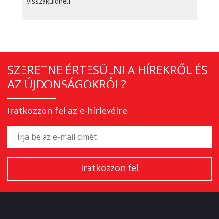
visszaküldheti.
SZERETNE ÉRTESÜLNI A HÍREKRŐL ÉS
AZ ÚJDONSÁGOKRÓL?
Iratkozzon fel az e-hírlevélre