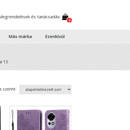
Megrendelések és tanácsadás:
0
Más márka
Ezenkívül
a 13
 szerint: