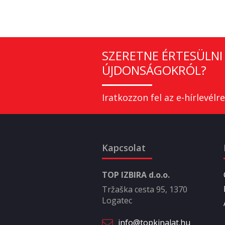
SZERETNE ÉRTESÜLNI 
ÚJDONSÁGOKRÓL?
Iratkozzon fel az e-hírlevélre
Kapcsolat
TOP IZBIRA d.o.o.
Tržaška cesta 95, 1370
Logatec
info@topkinalat.hu