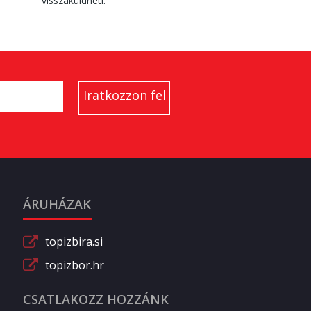
visszaküldheti.
ÁRUHÁZAK
topizbira.si
topizbor.hr
CSATLAKOZZ HOZZÁNK