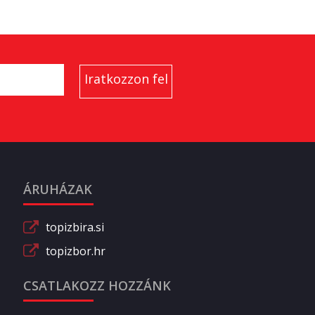
ÁRUHÁZAK
topizbira.si
topizbor.hr
CSATLAKOZZ HOZZÁNK