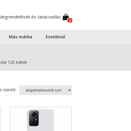
Megrendelések és tanácsadás:
0
Más márka
Ezenkívül
ote 12S tokok
 szerint: