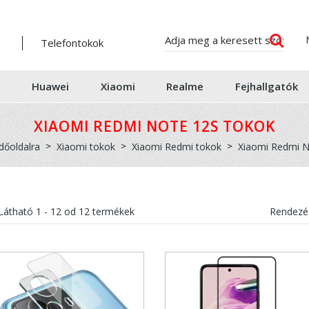
Telefontokok
Huawei
Xiaomi
Realme
Fejhallgatók
XIAOMI REDMI NOTE 12S TOKOK
dőoldalra
Xiaomi tokok
Xiaomi Redmi tokok
Xiaomi Redmi N
Látható
1 - 12
od
12
termékek
Rendezés