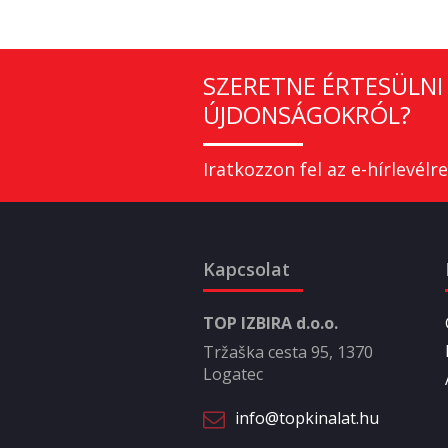
SZERETNE ÉRTESÜLNI 
ÚJDONSÁGOKRÓL?
Iratkozzon fel az e-hírlevélre
Kapcsolat
TOP IZBIRA d.o.o.
Tržaška cesta 95, 1370
Logatec
info@topkinalat.hu