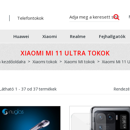
Telefontokok
Huawei
Xiaomi
Realme
Fejhallgatók
XIAOMI MI 11 ULTRA TOKOK
a kezdőoldalra
Xiaomi tokok
Xiaomi MI tokok
Xiaomi Mi 11 U
Látható
1 - 37
od
37
termékek
Rendezés