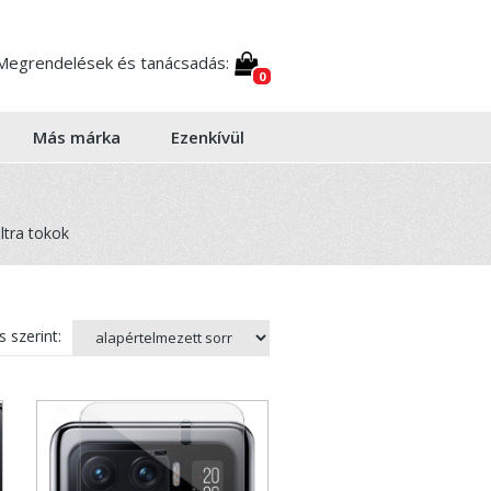
Megrendelések és tanácsadás:
0
Más márka
Ezenkívül
ltra tokok
 szerint: