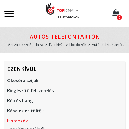
Telefontokok
0
AUTÓS TELEFONTARTÓK
Vissza a kezdőoldalra
Ezenkívül
Hordozók
Autós telefontartók
EZENKÍVÜL
Okosóra szíjak
Kiegészítő felszerelés
Kép és hang
Kábelek és töltők
Hordozók
Kerékpár szállítók