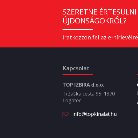
SZERETNE ÉRTESÜLNI 
ÚJDONSÁGOKRÓL?
Iratkozzon fel az e-hírlevélre
Kapcsolat
TOP IZBIRA d.o.o.
Tržaška cesta 95, 1370
Logatec
info@topkinalat.hu