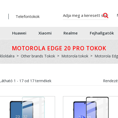
Telefontokok
Huawei
Xiaomi
Realme
Fejhallgatók
MOTOROLA EDGE 20 PRO TOKOK
dőoldalra
Other brands Tokok
Motorola tokok
Motorola Edg
Látható
1 - 17
od
17
termékek
Rendezés