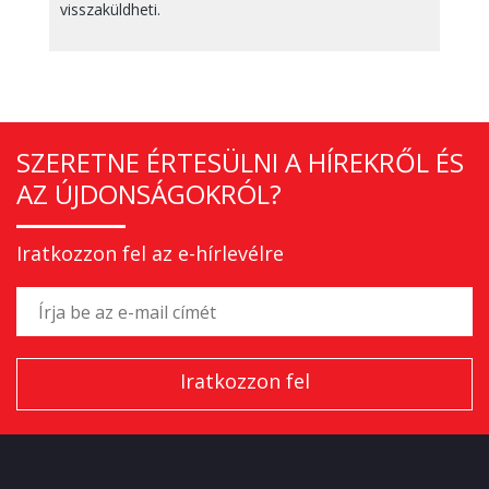
visszaküldheti.
SZERETNE ÉRTESÜLNI A HÍREKRŐL ÉS
AZ ÚJDONSÁGOKRÓL?
Iratkozzon fel az e-hírlevélre