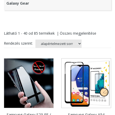
Galaxy Gear
Látható
1 - 40
od
85
termékek
|
Összes megjelenítése
Rendezés szerint:
Samsung Galaxy S23 FE /
Samsung Galaxy A54