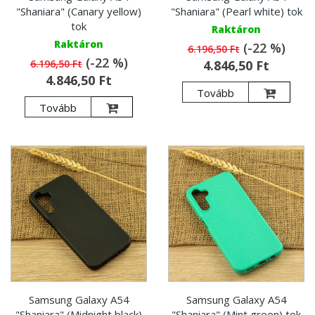
"Shaniara" (Canary yellow)
"Shaniara" (Pearl white) tok
tok
Raktáron
Raktáron
(-22 %)
6.196,50 Ft
(-22 %)
6.196,50 Ft
4.846,50 Ft
4.846,50 Ft
Tovább
Tovább
Samsung Galaxy A54
Samsung Galaxy A54
"Shaniara" (Midnight black)
"Shaniara" (Mint green) tok