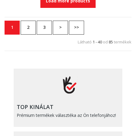
Load more products
1
2
3
>
>>
Látható
1 - 40
od
85
termékek
TOP KINÁLAT
Prémium termékek választéka az Ön telefonjához!