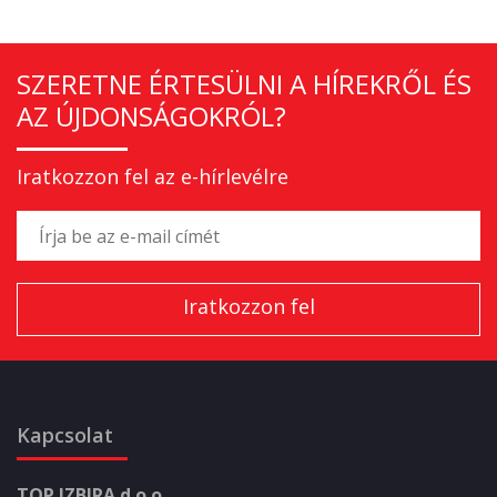
SZERETNE ÉRTESÜLNI A HÍREKRŐL ÉS
AZ ÚJDONSÁGOKRÓL?
Iratkozzon fel az e-hírlevélre
Kapcsolat
TOP IZBIRA d.o.o.