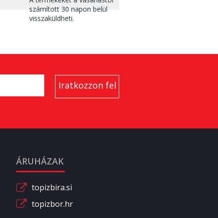
számított 30 napon belül
visszaküldheti.
ÁRUHÁZAK
topizbira.si
topizbor.hr