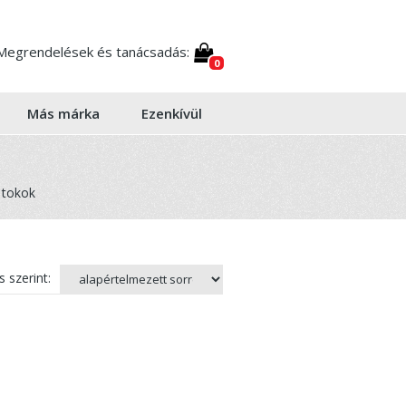
Megrendelések és tanácsadás:
0
Más márka
Ezenkívül
 tokok
 szerint: